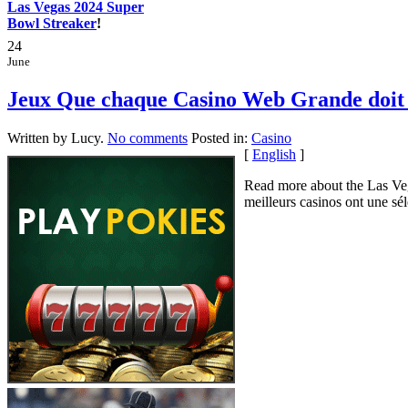
Las Vegas 2024 Super
Bowl Streaker
!
24
June
Jeux Que chaque Casino Web Grande doit 
Written by Lucy.
No comments
Posted in:
Casino
[
English
]
Read more about the Las Veg
meilleurs casinos ont une sél