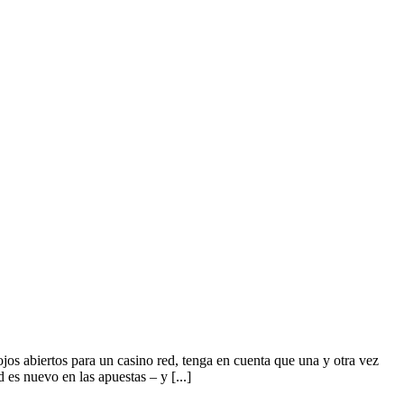
s abiertos para un casino red, tenga en cuenta que una y otra vez
 es nuevo en las apuestas – y [...]