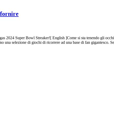
 fornire
s 2024 Super Bowl Streaker![ English ]Come si sta tenendo gli occhi ap
o una selezione di giochi di ricorrere ad una base di fan gigantesco. Se 