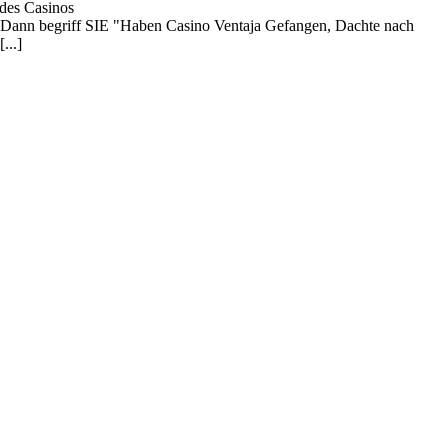
des Casinos
Dann begriff SIE "Haben Casino Ventaja Gefangen, Dachte nach
...]