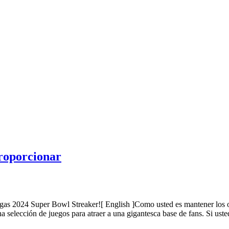
roporcionar
as 2024 Super Bowl Streaker![ English ]Como usted es mantener los ojo
a selección de juegos para atraer a una gigantesca base de fans. Si usted