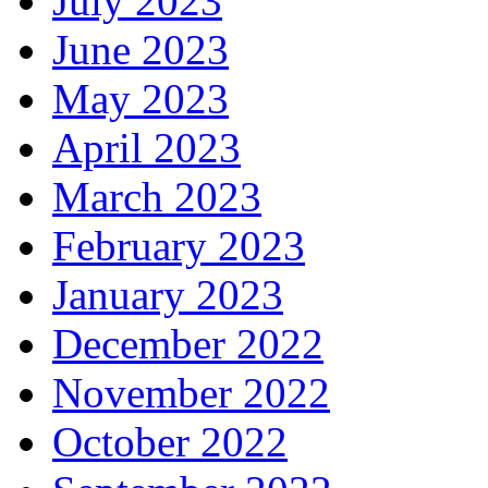
July 2023
June 2023
May 2023
April 2023
March 2023
February 2023
January 2023
December 2022
November 2022
October 2022