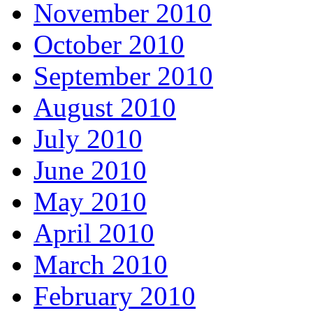
November 2010
October 2010
September 2010
August 2010
July 2010
June 2010
May 2010
April 2010
March 2010
February 2010