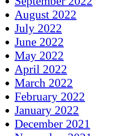
September 2022
August 2022
July 2022
June 2022
May 2022
April 2022
March 2022
February 2022
January 2022
December 2021