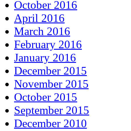
October 2016
April 2016
March 2016
February 2016
January 2016
December 2015
November 2015
October 2015
September 2015
December 2010