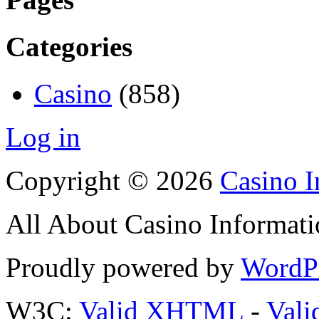
Categories
Casino
(858)
Log in
Copyright © 2026
Casino I
All About Casino Informat
Proudly powered by
WordP
W3C:
Valid XHTML
-
Vali