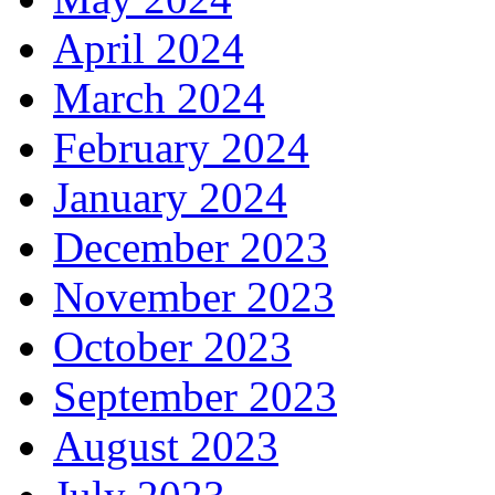
April 2024
March 2024
February 2024
January 2024
December 2023
November 2023
October 2023
September 2023
August 2023