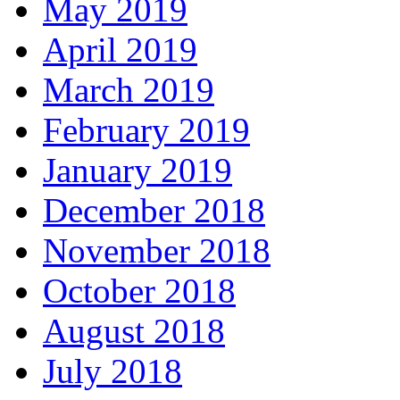
May 2019
April 2019
March 2019
February 2019
January 2019
December 2018
November 2018
October 2018
August 2018
July 2018