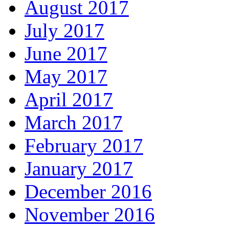
August 2017
July 2017
June 2017
May 2017
April 2017
March 2017
February 2017
January 2017
December 2016
November 2016