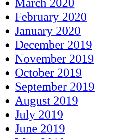
March 2020
February 2020
January 2020
December 2019
November 2019
October 2019
September 2019
August 2019
July 2019
June 2019