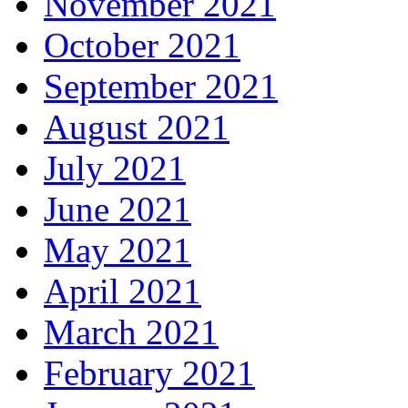
November 2021
October 2021
September 2021
August 2021
July 2021
June 2021
May 2021
April 2021
March 2021
February 2021