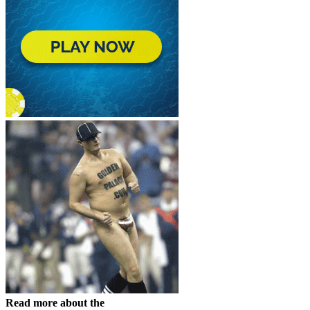
Read more about the