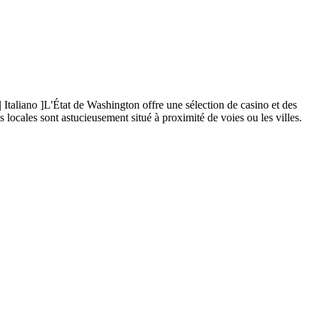
Italiano ]L'État de Washington offre une sélection de casino et des
locales sont astucieusement situé à proximité de voies ou les villes.