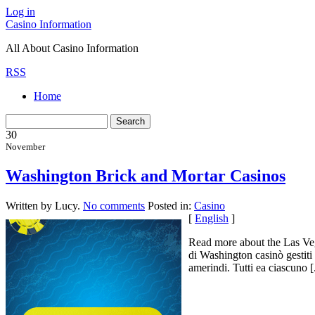
Log in
Casino Information
All About Casino Information
RSS
Home
30
November
Washington Brick and Mortar Casinos
Written by Lucy.
No comments
Posted in:
Casino
[
English
]
Read more about the Las Veg
di Washington casinò gestiti 
amerindi. Tutti ea ciascuno [.