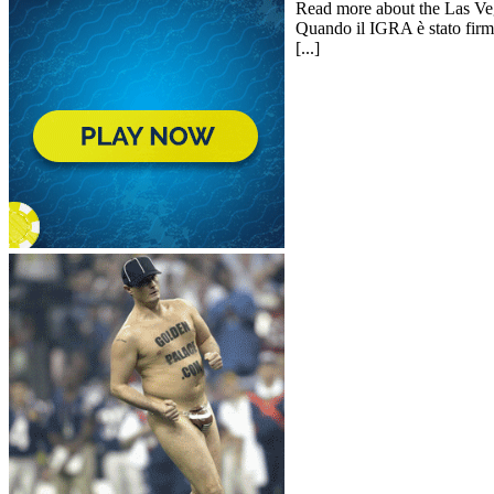
Read more about the Las Veg
Quando il IGRA è stato firm
[...]