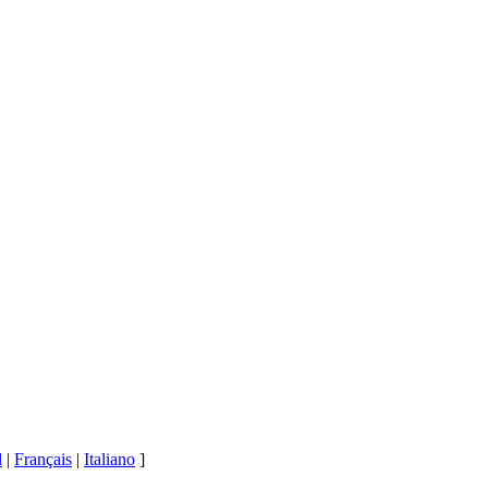
l
|
Français
|
Italiano
]