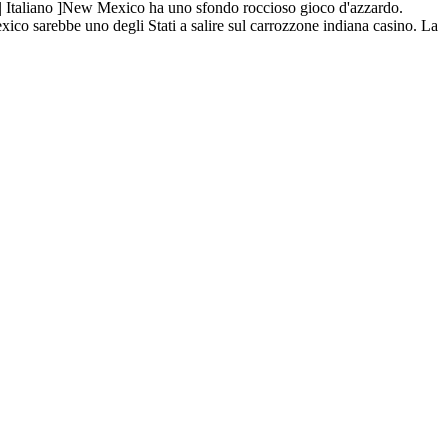
| Italiano ]New Mexico ha uno sfondo roccioso gioco d'azzardo.
o sarebbe uno degli Stati a salire sul carrozzone indiana casino. La