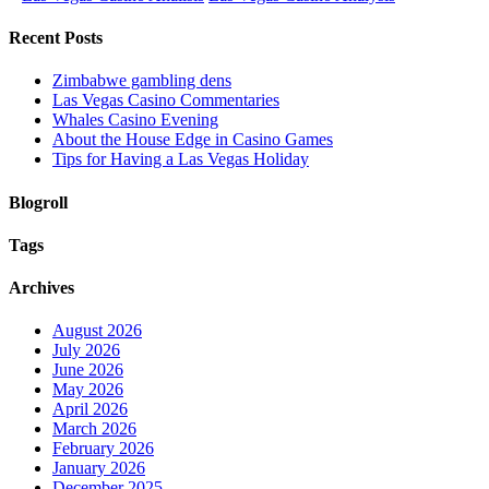
Recent Posts
Zimbabwe gambling dens
Las Vegas Casino Commentaries
Whales Casino Evening
About the House Edge in Casino Games
Tips for Having a Las Vegas Holiday
Blogroll
Tags
Archives
August 2026
July 2026
June 2026
May 2026
April 2026
March 2026
February 2026
January 2026
December 2025