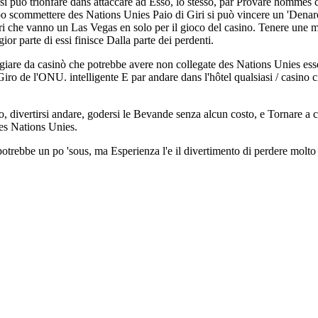
i può trionfare dans attaccare ad Esso, lo stesso, par Provare hommes ch
po scommettere des Nations Unies Paio di Giri si può vincere un 'Denaro
ri che vanno un Las Vegas en solo per il gioco del casino. Tenere une m
r parte di essi finisce Dalla parte dei perdenti.
giare da casinò che potrebbe avere non collegate des Nations Unies esse 
 Giro de l'ONU. intelligente E par andare dans l'hôtel qualsiasi / casino
o, divertirsi andare, godersi le Bevande senza alcun costo, e Tornare a c
des Nations Unies.
potrebbe un po 'sous, ma Esperienza l'e il divertimento di perdere molto