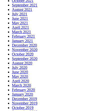
October 2021
September 2021
August 2021
July 2021
June 2021
May 2021
April 2021
March 2021
February 2021
January 2021
December 2020
November 2020
October 2020
September 2020
August 2020
July 2020
June 2020
May 2020
April 2020
March 2020
February 2020
January 2020
December 2019
November 2019
October 2019