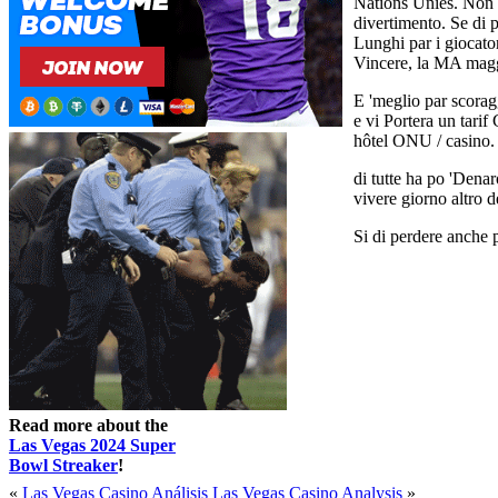
Nations Unies. Non s
divertimento. Se di 
Lunghi par i giocato
Vincere, la MA maggio
E 'meglio par scorag
e vi Portera un tarif
hôtel ONU / casino.
di tutte ha po 'Denar
vivere giorno altro 
Si di perdere anche 
Read more about the
Las Vegas 2024 Super
Bowl Streaker
!
«
Las Vegas Casino Análisis
Las Vegas Casino Analysis
»