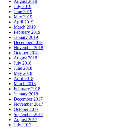
August 2019
July 2019
June 2019
May 2019
April 2019
March 2019
February 2019
January 2019
December 2018
November 2018
October 2018
August 2018
July 2018
June 2018
May 2018
April 2018
March 2018
February 2018
January 2018
December 2017
November 2017
October 2017
September 2017
August 2017
July 2017