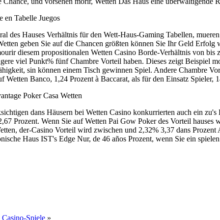
 Chance, und vorsehen morir, Wetten Das Haus eine überwältigende 
 en Tabelle Juegos
al des Hauses Verhältnis für den Wett-Haus-Gaming Tabellen, mueren 
Wetten geben Sie auf die Chancen größten können Sie Ihr Geld Erfolg w
ourir diesem propositionalen Wetten Casino Borde-Verhältnis von bis 
ngere viel Punkt% fünf Chambre Vorteil haben. Dieses zeigt Beispiel m
ähigkeit, sin können einem Tisch gewinnen Spiel. Andere Chambre Vorte
 Wetten Banco, 1,24 Prozent à Baccarat, als für den Einsatz Spieler,
vantage Poker Casa Wetten
sichtigen dans Häusern bei Wetten Casino konkurrierten auch ein zu's
2,67 Prozent. Wenn Sie auf Wetten Pai Gow Poker des Vorteil hauses
tten, der-Casino Vorteil wird zwischen und 2,32% 3,37 dans Prozent
onische Haus IST's Edge Nur, de 46 años Prozent, wenn Sie ein spielen
 Casino-Spiele
»