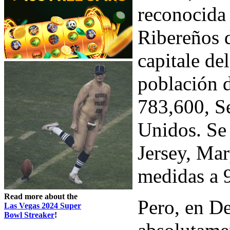
reconocida 
Ribereños d
capitale de
población d
783,600, S
Unidos. Se
Jersey, Ma
medidas a 9
Read more about the
Pero, en De
Las Vegas 2024 Super
Bowl Streaker
!