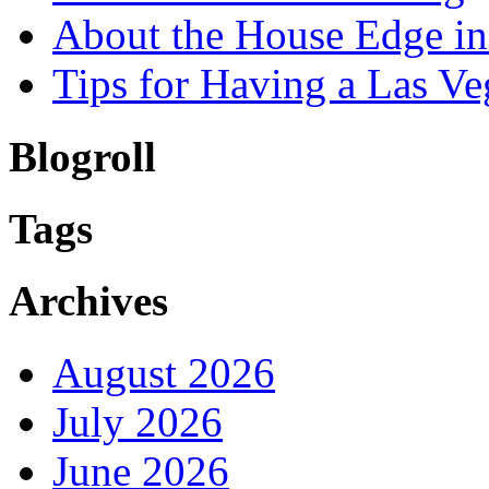
About the House Edge i
Tips for Having a Las Ve
Blogroll
Tags
Archives
August 2026
July 2026
June 2026