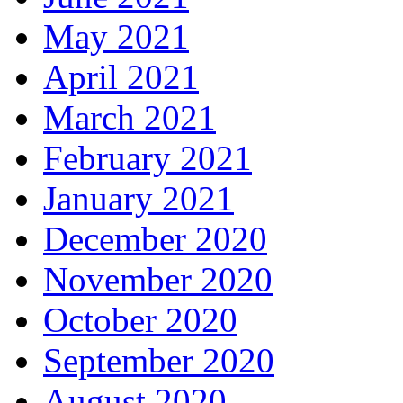
May 2021
April 2021
March 2021
February 2021
January 2021
December 2020
November 2020
October 2020
September 2020
August 2020