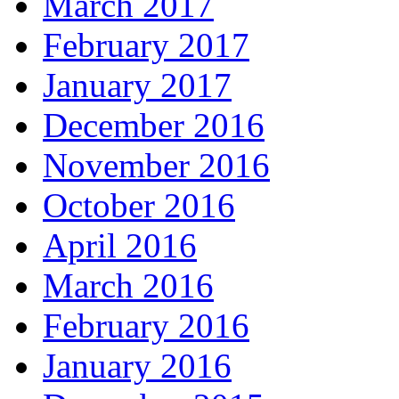
March 2017
February 2017
January 2017
December 2016
November 2016
October 2016
April 2016
March 2016
February 2016
January 2016