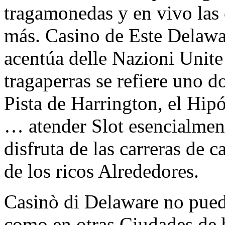
tragamonedas y en vivo las 
más. Casino de Este Delawa
acentúa delle Nazioni Unite
tragaperras se refiere uno d
Pista de Harrington, el Hi
… atender Slot esencialme
disfruta de las carreras de 
de los ricos Alrededores.
Casinò di Delaware no puede
como en otras Ciudades de 