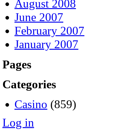
August 2008
June 2007
February 2007
January 2007
Pages
Categories
Casino
(859)
Log in