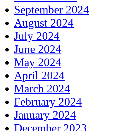
September 2024
August 2024
July 2024
June 2024
May 2024
April 2024
March 2024
February 2024
January 2024
December 2023