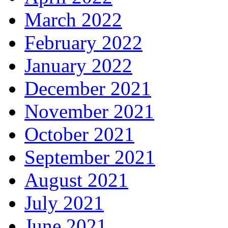
March 2022
February 2022
January 2022
December 2021
November 2021
October 2021
September 2021
August 2021
July 2021
June 2021