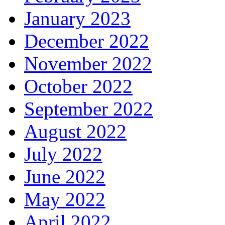
January 2023
December 2022
November 2022
October 2022
September 2022
August 2022
July 2022
June 2022
May 2022
April 2022