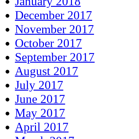
January 2018
December 2017
November 2017
October 2017
September 2017
August 2017
July 2017
June 2017
May 2017
April 2017