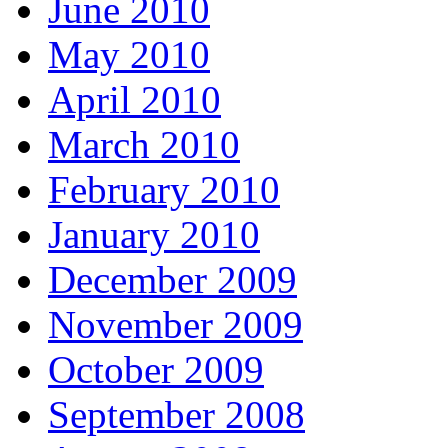
June 2010
May 2010
April 2010
March 2010
February 2010
January 2010
December 2009
November 2009
October 2009
September 2008