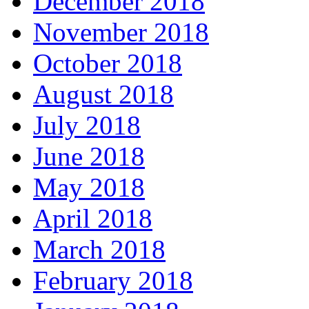
December 2018
November 2018
October 2018
August 2018
July 2018
June 2018
May 2018
April 2018
March 2018
February 2018