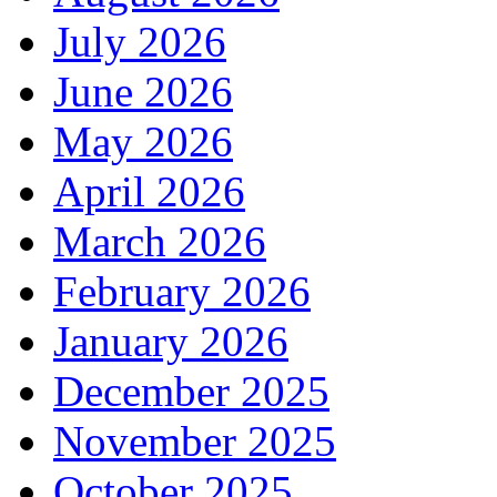
July 2026
June 2026
May 2026
April 2026
March 2026
February 2026
January 2026
December 2025
November 2025
October 2025