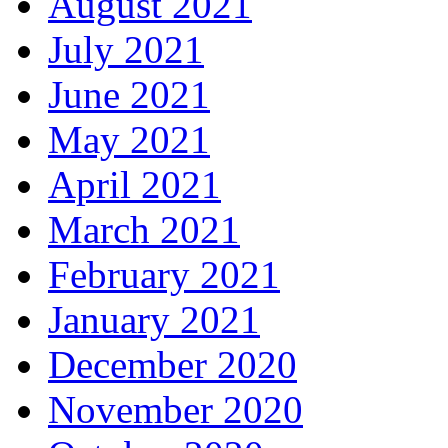
August 2021
July 2021
June 2021
May 2021
April 2021
March 2021
February 2021
January 2021
December 2020
November 2020