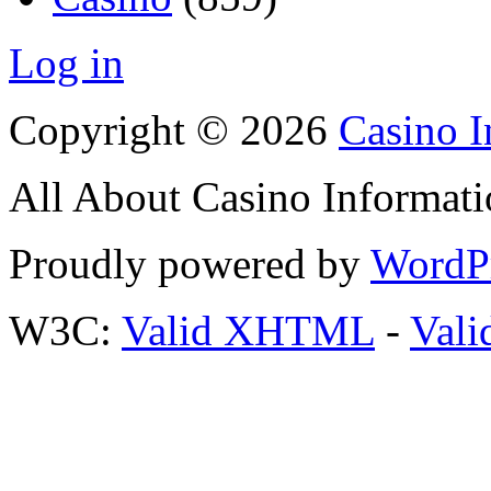
Log in
Copyright © 2026
Casino I
All About Casino Informat
Proudly powered by
WordP
W3C:
Valid XHTML
-
Vali