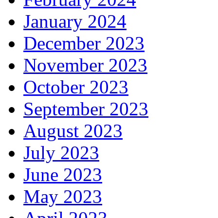
January 2024
December 2023
November 2023
October 2023
September 2023
August 2023
July 2023
June 2023
May 2023