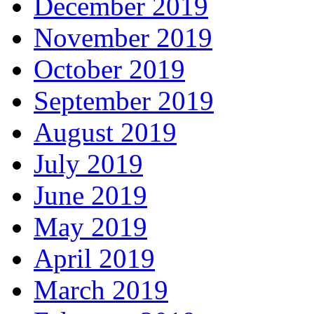
December 2019
November 2019
October 2019
September 2019
August 2019
July 2019
June 2019
May 2019
April 2019
March 2019