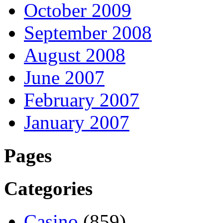
October 2009
September 2008
August 2008
June 2007
February 2007
January 2007
Pages
Categories
Casino
(859)