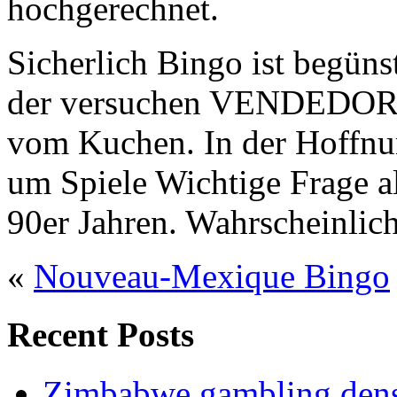
hochgerechnet.
Sicherlich Bingo ist begüns
der versuchen VENDEDORE
vom Kuchen. In der Hoffnun
um Spiele Wichtige Frage al
90er Jahren. Wahrscheinlic
«
Nouveau-Mexique Bingo
Recent Posts
Zimbabwe gambling den