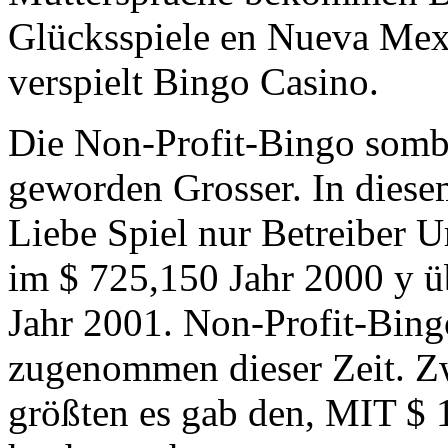
Glücksspiele en Nueva Mexi
verspielt Bingo Casino.
Die Non-Profit-Bingo sombr
geworden Grosser. In dies
Liebe Spiel nur Betreiber U
im $ 725,150 Jahr 2000 y ü
Jahr 2001. Non-Profit-Bing
zugenommen dieser Zeit. Zw
größten es gab den, MIT $ 