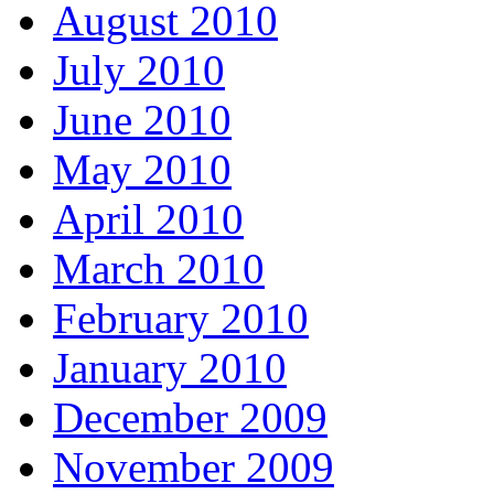
August 2010
July 2010
June 2010
May 2010
April 2010
March 2010
February 2010
January 2010
December 2009
November 2009