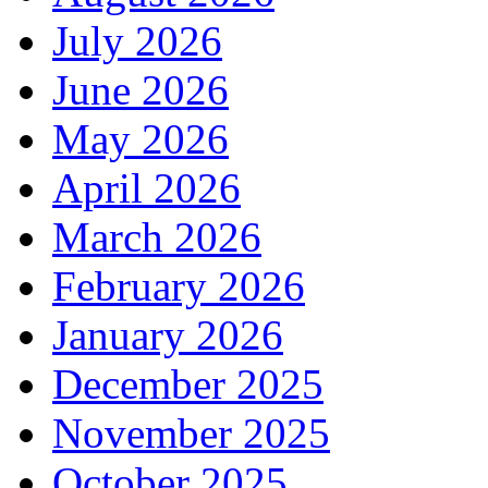
July 2026
June 2026
May 2026
April 2026
March 2026
February 2026
January 2026
December 2025
November 2025
October 2025