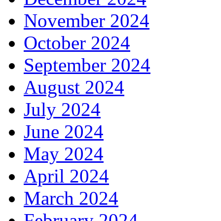
November 2024
October 2024
September 2024
August 2024
July 2024
June 2024
May 2024
April 2024
March 2024
February 2024