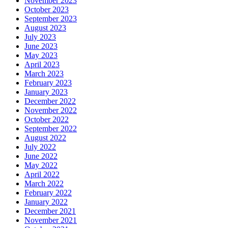
November 2023
October 2023
September 2023
August 2023
July 2023
June 2023
May 2023
April 2023
March 2023
February 2023
January 2023
December 2022
November 2022
October 2022
September 2022
August 2022
July 2022
June 2022
May 2022
April 2022
March 2022
February 2022
January 2022
December 2021
November 2021