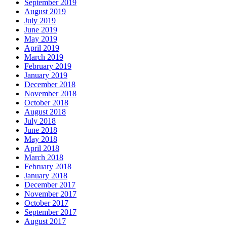
September 2019
August 2019
July 2019
June 2019
May 2019
April 2019
March 2019
February 2019
January 2019
December 2018
November 2018
October 2018
August 2018
July 2018
June 2018
May 2018
April 2018
March 2018
February 2018
January 2018
December 2017
November 2017
October 2017
September 2017
August 2017