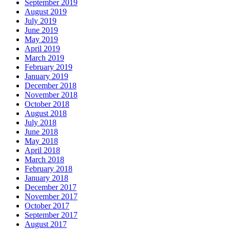
September 2019
August 2019
July 2019
June 2019
May 2019
April 2019
March 2019
February 2019
January 2019
December 2018
November 2018
October 2018
August 2018
July 2018
June 2018
May 2018
April 2018
March 2018
February 2018
January 2018
December 2017
November 2017
October 2017
September 2017
August 2017