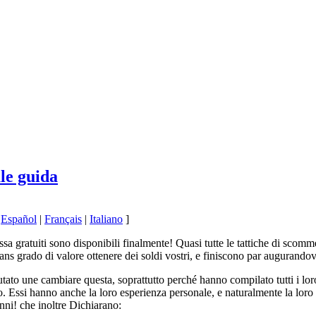
le guida
|
Español
|
Français
|
Italiano
]
a gratuiti sono disponibili finalmente! Quasi tutte le tattiche di scom
dans grado di valore ottenere dei soldi vostri, e finiscono par augura
utato une cambiare questa, soprattutto perché hanno compilato tutti i lor
o. Essi hanno anche la loro esperienza personale, e naturalmente la loro
anni! che inoltre Dichiarano: