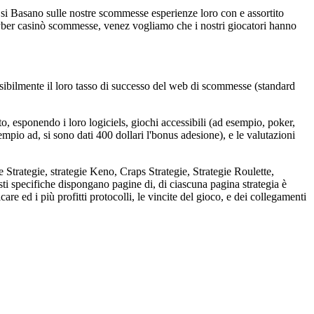
 si Basano sulle nostre scommesse esperienze loro con e assortito
yber casinò scommesse, venez vogliamo che i nostri giocatori hanno
nsibilmente il loro tasso di successo del web di scommesse (standard
o, esponendo i loro logiciels, giochi accessibili (ad esempio, poker,
pio ad, si sono dati 400 dollari l'bonus adesione), e le valutazioni
 Strategie, strategie Keno, Craps Strategie, Strategie Roulette,
i specifiche dispongano pagine di, di ciascuna pagina strategia è
e ed i più profitti protocolli, le vincite del gioco, e dei collegamenti