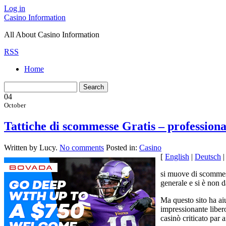
Log in
Casino Information
All About Casino Information
RSS
Home
04
October
Tattiche di scommesse Gratis – professiona
Written by Lucy.
No comments
Posted in:
Casino
[
English
|
Deutsch
si muove di scommess
generale e si è non 
Ma questo sito ha ai
impressionante liber
casinò criticato par 