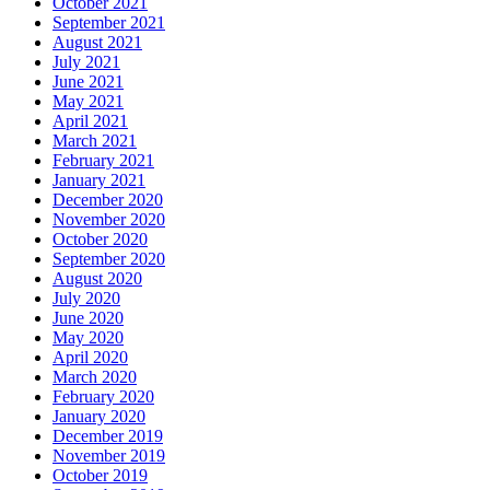
October 2021
September 2021
August 2021
July 2021
June 2021
May 2021
April 2021
March 2021
February 2021
January 2021
December 2020
November 2020
October 2020
September 2020
August 2020
July 2020
June 2020
May 2020
April 2020
March 2020
February 2020
January 2020
December 2019
November 2019
October 2019