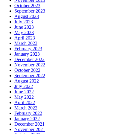
November 2023
October 2023
September 2023
August 2023
July 2023
June 2023
May 2023
April 2023
March 2023
February 2023
January 2023
December 2022
November 2022
October 2022
September 2022
August 2022
July 2022
June 2022
May 2022
April 2022
March 2022
February 2022
January 2022
December 2021
November 2021