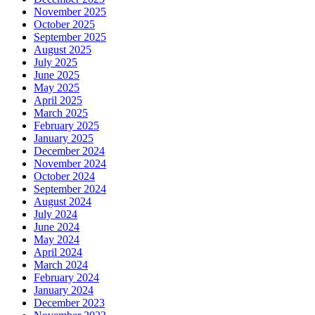
November 2025
October 2025
September 2025
August 2025
July 2025
June 2025
May 2025
April 2025
March 2025
February 2025
January 2025
December 2024
November 2024
October 2024
September 2024
August 2024
July 2024
June 2024
May 2024
April 2024
March 2024
February 2024
January 2024
December 2023