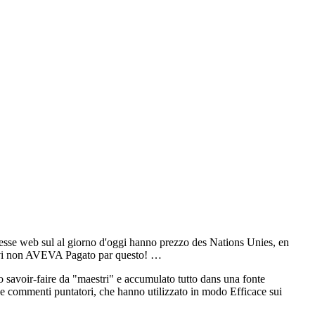
messe web sul al giorno d'oggi hanno prezzo des Nations Unies, en
ndovi non AVEVA Pagato par questo! …
o savoir-faire da "maestri" e accumulato tutto dans una fonte
 e commenti puntatori, che hanno utilizzato in modo Efficace sui